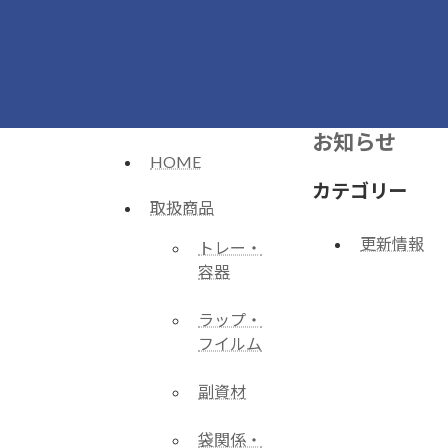
コ
ナ
ン
ビ
テ
ゲ
ン
ー
ツ
シ
へ
ョ
お知らせ
ス
ン
HOME
キ
に
カテゴリー
ッ
移
取扱商品
プ
動
更新情報
トレー・
容器
ラップ・
フイルム
副資材
袋関係・