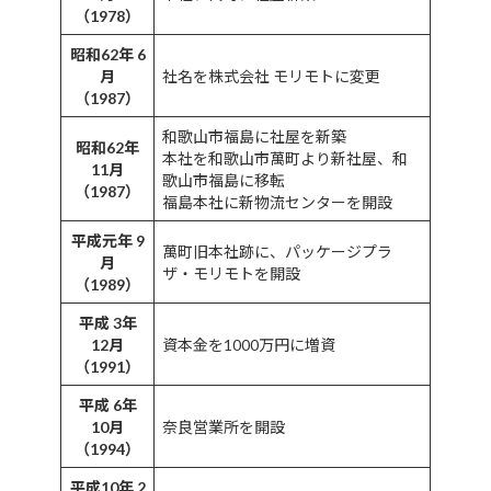
（1978）
昭和62年 6
月
社名を株式会社 モリモトに変更
（1987）
和歌山市福島に社屋を新築
昭和62年
本社を和歌山市萬町より新社屋、和
11月
歌山市福島に移転
（1987）
福島本社に新物流センターを開設
平成元年 9
萬町旧本社跡に、パッケージプラ
月
ザ・モリモトを開設
（1989）
平成 3年
12月
資本金を1000万円に増資
（1991）
平成 6年
10月
奈良営業所を開設
（1994）
平成10年 2