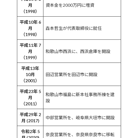
月
資本金を2000万円に増資
（1998）
平成10年 6
月
森本哲生が代表取締役に就任
（1998）
平成11年 7
月
和歌山市西浜に、西浜倉庫を開設
（1999）
平成13年
10月
田辺営業所を田辺市に開設
（2001）
平成23年 5
和歌山市福島に新本社事務所棟を建
月
設
（2011）
平成29年 2
中部営業所を、岐阜県大垣市に開設
月 (2017)
令和2年 5
奈良営業所を、奈良県奈良市に移転
月 (2020)