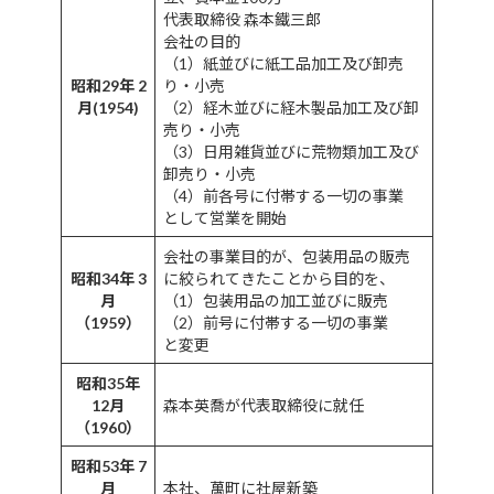
代表取締役 森本鐵三郎
会社の目的
（1）紙並びに紙工品加工及び卸売
昭和29年 2
り・小売
月(1954)
（2）経木並びに経木製品加工及び卸
売り・小売
（3）日用雑貨並びに荒物類加工及び
卸売り・小売
（4）前各号に付帯する一切の事業
として営業を開始
会社の事業目的が、包装用品の販売
昭和34年 3
に絞られてきたことから目的を、
月
（1）包装用品の加工並びに販売
（1959）
（2）前号に付帯する一切の事業
と変更
昭和35年
12月
森本英喬が代表取締役に就任
（1960）
昭和53年 7
月
本社、萬町に社屋新築