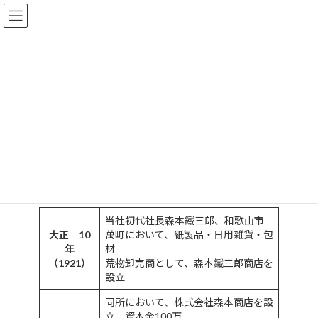
コ
ナ
ン
ビ
テ
ゲ
ン
ー
ツ
シ
沿革
へ
ョ
ス
ン
キ
に
ッ
移
プ
動
HOME
会社概要
沿革
沿革
当社初代社長森本鐵三郎、和歌山市
大正 10
萬町において、紙製品・日用雑貨・包
年
材
（1921）
荒物卸売商として、森本鐵三郎商店を
設立
同所において、株式会社森本商店を設
立、資本金100万