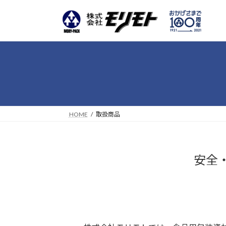
コ
ナ
ン
ビ
テ
ゲ
ン
ー
ツ
シ
へ
ョ
ス
ン
キ
に
ッ
移
プ
動
HOME
取扱商品
安全