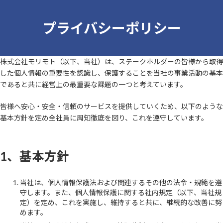
コ
ナ
ン
ビ
プライバシーポリシー
テ
ゲ
ン
ー
ツ
シ
へ
ョ
株式会社モリモト（以下、当社）は、ステークホルダーの皆様から取得
ス
ン
した個人情報の重要性を認識し、保護することを当社の事業活動の基本
キ
に
ッ
移
であると共に経営上の最重要な課題の一つと考えています。
プ
動
皆様へ安心・安全・信頼のサービスを提供していくため、以下のような
基本方針を定め全社員に周知徹底を図り、これを遵守しています。
1、基本方針
当社は、個人情報保護法および関連するその他の法令・規範を遵
守します。また、個人情報保護に関する社内規定（以下、当社規
定）を定め、これを実施し、維持すると共に、継続的な改善に努
めます。