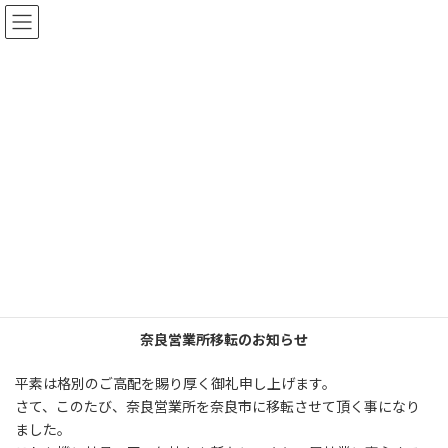
コ
ナ
ン
ビ
テ
ゲ
ン
ー
ツ
シ
お知らせ
へ
ョ
ス
ン
キ
に
ッ
移
プ
動
HOME
お知らせ
更新情報
奈良営業所移転のお知らせ
奈良営業所移転のお知らせ
最
2020年5月18日
2023年1月21日
稲田敏伯
終
更
奈良営業所移転のお知らせ
新
日
時
平素は格別のご高配を賜り厚く御礼申し上げます。
:
さて、このたび、奈良営業所を奈良市に移転させて頂く事になり
ました。